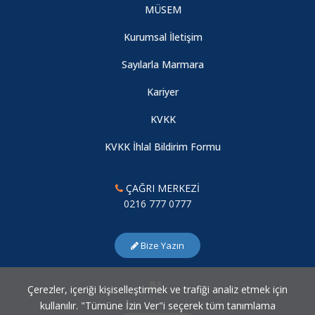
MÜSEM
Kurumsal İletişim
Sayılarla Marmara
Kariyer
KVKK
KVKK İhlal Bildirim Formu
ÇAĞRI MERKEZİ
0216 777 0777
Bize Yazın
Çerezler, içeriği kişiselleştirmek ve trafiği analiz etmek için
kullanılır. "Tümüne İzin Ver"i seçerek tüm tanımlama