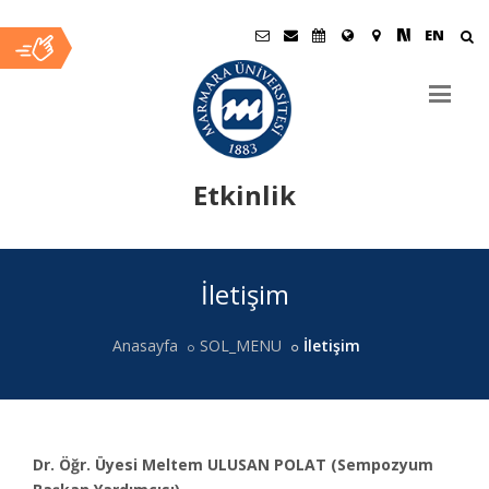
EN
Etkinlik
Ana
İletişim
İçerik
Anasayfa
SOL_MENU
İletişim
Dr. Öğr. Üyesi Meltem ULUSAN POLAT (Sempozyum