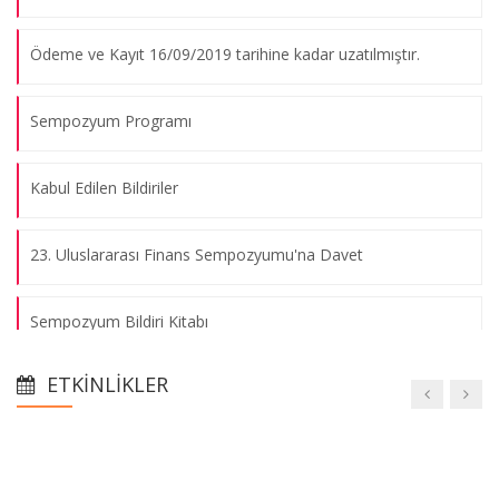
Ödeme ve Kayıt 16/09/2019 tarihine kadar uzatılmıştır.
Sempozyum Programı
Kabul Edilen Bildiriler
23. Uluslararası Finans Sempozyumu'na Davet
Sempozyum Bildiri Kitabı
ETKINLIKLER
Ödeme ve Kayıt 16/09/2019 tarihine kadar uzatılmıştır.
Sempozyum Programı