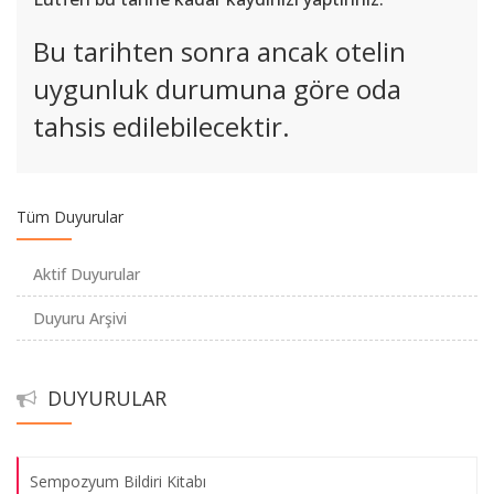
Bu tarihten sonra ancak otelin
uygunluk durumuna göre oda
tahsis edilebilecektir.
Sempozyum Bildiri Kitabı
Tüm Duyurular
Ödeme ve Kayıt 16/09/2019 tarihine kadar uzatılmıştır.
Aktif Duyurular
Sempozyum Programı
Duyuru Arşivi
Kabul Edilen Bildiriler
DUYURULAR
23. Uluslararası Finans Sempozyumu'na Davet
Sempozyum Bildiri Kitabı